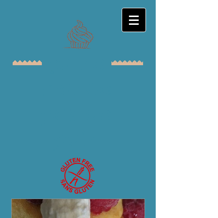
ça
ne
mange
pas de
pain